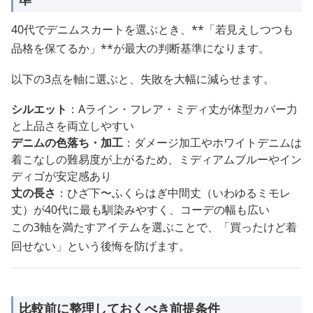
40代でデニムスカートを選ぶとき、**「若見えしつつも
品格を保てるか」**が最大の判断基準になります。
以下の3点を軸に選ぶと、失敗を大幅に減らせます。
シルエット
：Aライン・フレア・ミディ丈が体型カバー力
と上品さを両立しやすい
デニムの色落ち・加工
：ダメージ加工やホワイトデニムは
着こなしの難易度が上がるため、ミディアムブルーやイン
ディゴが安定感あり
丈の長さ
：ひざ下〜ふくらはぎ中間丈（いわゆるミモレ
丈）が40代に最も馴染みやすく、コーデの幅も広い
この3軸を満たすアイテムを選ぶことで、「買ったけど着
回せない」という後悔を防げます。
比較前に整理しておくべき前提条件