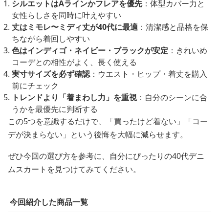
シルエットはAラインかフレアを優先
：体型カバー力と
女性らしさを同時に叶えやすい
丈はミモレ〜ミディ丈が40代に最適
：清潔感と品格を保
ちながら着回しやすい
色はインディゴ・ネイビー・ブラックが安定
：きれいめ
コーデとの相性がよく、長く使える
実寸サイズを必ず確認
：ウエスト・ヒップ・着丈を購入
前にチェック
トレンドより「着まわし力」を重視
：自分のシーンに合
うかを最優先に判断する
この5つを意識するだけで、「買ったけど着ない」「コー
デが決まらない」という後悔を大幅に減らせます。
ぜひ今回の選び方を参考に、自分にぴったりの40代デニ
ムスカートを見つけてみてください。
今回紹介した商品一覧