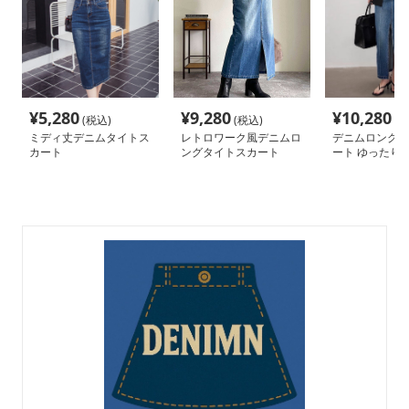
¥
5,280
¥
9,280
¥
10,280
(税込)
(税込)
(税
ミディ丈デニムタイトス
レトロワーク風デニムロ
デニムロングタ
カート
ングタイトスカート
ート ゆったり
ト