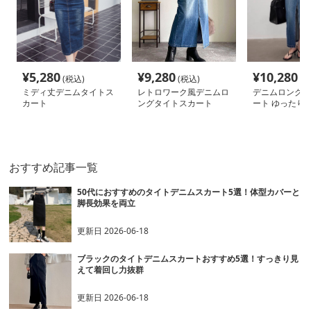
¥
5,280
¥
9,280
¥
10,280
(税込)
(税込)
(税
ミディ丈デニムタイトス
レトロワーク風デニムロ
デニムロングタ
カート
ングタイトスカート
ート ゆったり
ト
おすすめ記事一覧
50代におすすめのタイトデニムスカート5選！体型カバーと
脚長効果を両立
更新日
2026-06-18
ブラックのタイトデニムスカートおすすめ5選！すっきり見
えて着回し力抜群
更新日
2026-06-18