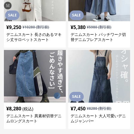
SALE
SALE
¥
9,250
¥
5,380
¥
10280
(割引前)
¥
5980
(割引前)
デニムスカート 長さのあるマキ
デニムスカート パッチワーク切
シ丈サロペットスカート
替デニムフレアスカート
SALE
¥
8,280
¥
7,450
(税込)
¥
8280
(割引前)
デニムスカート 異素材切替デニ
デニムスカート 大人可愛いデニ
ムロングスカート
ムジャンパー