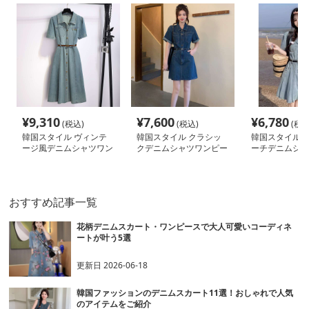
¥
9,310
¥
7,600
¥
6,780
(税込)
(税込)
(税込
韓国スタイル ヴィンテ
韓国スタイル クラシッ
韓国スタイル 
ージ風デニムシャツワン
クデニムシャツワンピー
ーチデニムシャ
ピース
ス
ース
おすすめ記事一覧
花柄デニムスカート・ワンピースで大人可愛いコーディネ
ートが叶う5選
更新日
2026-06-18
韓国ファッションのデニムスカート11選！おしゃれで人気
のアイテムをご紹介